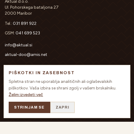
Aktual d.o.o.
Ul. Pohorskega bataljona 27
2000 Maribor
Tel.:
031 891 922
GSM:
041 699 523
info@aktual.si
aktual-doo@amis.net
PIŠKOTKI IN ZASEBNOST
PODATKI O PODJETJU
Spletna stran ne uporablja analitičnih ali oglaševalskih
DŠT:
SI64342719
piškotkov. Vaša izbira se shrani zgolj v vašem brskalniku.
MŠT:
5438497
Želim izvedeti več
TRR:
SI56 0451 5000-0662-533
Nova kreditna banka Maribor d.d.
STRINJAM SE
ZAPRI
Sodni register:
10302800 OS Maribor