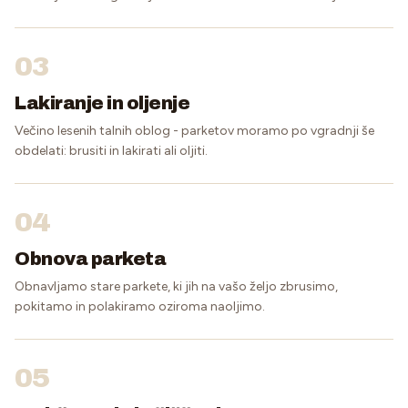
03
Lakiranje in oljenje
Večino lesenih talnih oblog - parketov moramo po vgradnji še
obdelati: brusiti in lakirati ali oljiti.
04
Obnova parketa
Obnavljamo stare parkete, ki jih na vašo željo zbrusimo,
pokitamo in polakiramo oziroma naoljimo.
05