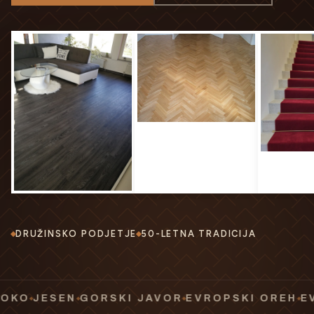
DRUŽINSKO PODJETJE
50-LETNA TRADICIJA
ESEN
GORSKI JAVOR
EVROPSKI OREH
EVROPSK