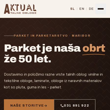
Preskoči na vsebino
SL
|
EN
|
DE
PARKET IN PARKETARSTVO · MARIBOR
Parket je naša
obrt
že 50 let.
Dostavimo in položimo razne vrste talnih oblog: vinilne in
tekstilne obloge, laminate, obloge iz naravnih materialov
kot so pluta, guma in les - parket.
NAŠE STORITVE
031 891 922