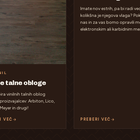
Imate nov estrih, pa bi radi ved
kolikšna je njegova vlaga? Pok
nas in za vas bomo opravili me
elektronskim ali karbidnim me
NIL
ne talne obloge
bira vinilnih talnih oblog
 proizvajalcev: Arbiton, Lico,
Meyer in drugi!
I VEČ
PREBERI VEČ