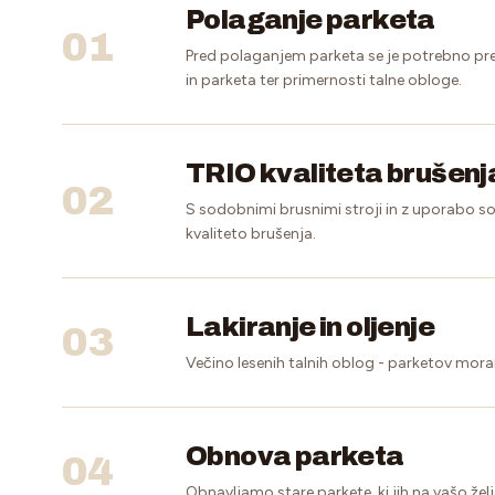
Polaganje parketa
01
Pred polaganjem parketa se je potrebno prepri
in parketa ter primernosti talne obloge.
TRIO kvaliteta brušenj
02
S sodobnimi brusnimi stroji in z uporabo 
kvaliteto brušenja.
Lakiranje in oljenje
03
Večino lesenih talnih oblog - parketov moramo 
Obnova parketa
04
Obnavljamo stare parkete, ki jih na vašo ž