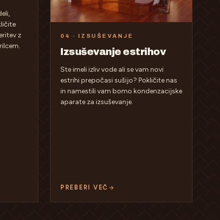
eli,
ličite
ritev z
04 · IZSUŠEVANJE
rilcem.
Izsuševanje estrihov
Ste imeli izliv vode ali se vam novi
estrihi prepočasi sušijo? Pokličite nas
in namestili vam bomo kondenzacijske
aparate za izsuševanje.
PREBERI VEČ