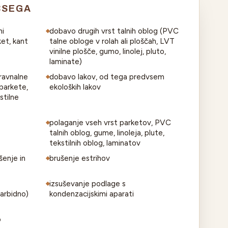
BSEGA
ni
dobavo drugih vrst talnih oblog (PVC
ket, kant
talne obloge v rolah ali ploščah, LVT
vinilne plošče, gumo, linolej, pluto,
laminate)
ravnalne
dobavo lakov, od tega predvsem
 parkete,
ekoloških lakov
stilne
polaganje vseh vrst parketov, PVC
talnih oblog, gume, linoleja, plute,
tekstilnih oblog, laminatov
šenje in
brušenje estrihov
izsuševanje podlage s
arbidno)
kondenzacijskimi aparati
o