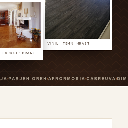
VINIL · TEMNI HRAST
 PARKET · HRAST
JEN OREH
AFRORMOSIA
CABREUVA
DIMLJEN 