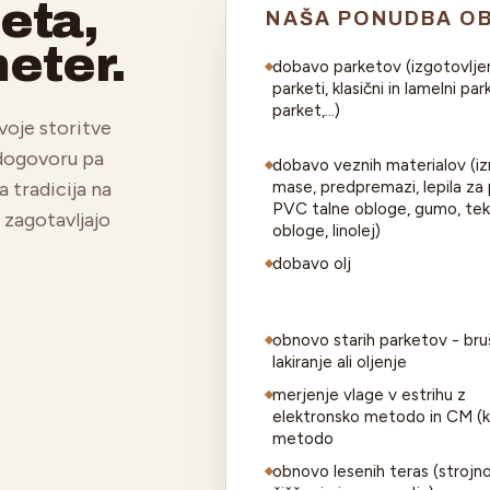
teta,
NAŠA PONUDBA O
meter.
dobavo parketov (izgotovlje
parketi, klasični in lamelni par
parket,...)
voje storitve
 dogovoru pa
dobavo veznih materialov (iz
a tradicija na
mase, predpremazi, lepila za
PVC talne obloge, gumo, tek
 zagotavljajo
obloge, linolej)
dobavo olj
obnovo starih parketov - bru
lakiranje ali oljenje
merjenje vlage v estrihu z
elektronsko metodo in CM (k
metodo
obnovo lesenih teras (strojn