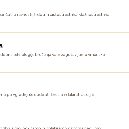
čati o ravnosti, trdoti in čistosti estriha, vlažnosti estriha
a
sodobne tehnologije brušenja vam zagotavljamo vrhunsko
po vgradnji še obdelati: brusiti in lakirati ali oljiti.
eljo zbrusimo, pokitamo in polakiramo oziroma naoljimo.