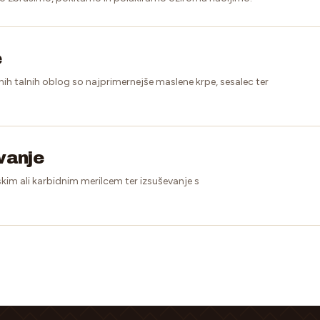
e
nih talnih oblog so najprimernejše maslene krpe, sesalec ter
evanje
kim ali karbidnim merilcem ter izsuševanje s