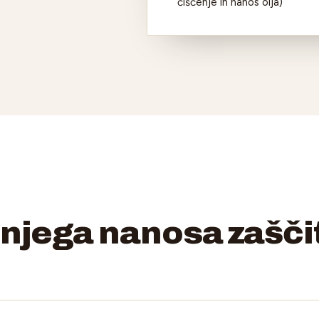
čiščenje in nanos olja)
dnjega nanosa zašč