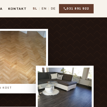
031 891 922
SL
|
EN
|
DE
JA
KONTAKT
JA KOST