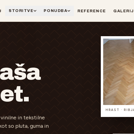
STORITVE
PONUDBA
U
REFERENCE
GALERI
naša
et.
HRAST · RIB
inilne in tekstilne
kot so pluta, guma in