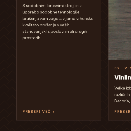
S sodobnimi brusnimi stroji in z
uporabo sodobne tehnologije
brušenja vam zagotavljamo vrhunsko
kvaliteto brušenja v vaših
stanovanjskih, poslovnih ali drugih
prostorih.
02 · VI
Vinil
Velika iz
različnih
Decoria, 
PREBERI VEČ
PREBER