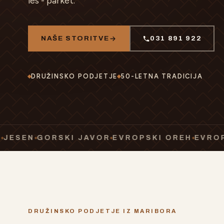
les - parket.
NAŠE STORITVE
031 891 922
DRUŽINSKO PODJETJE
50-LETNA TRADICIJA
GORSKI JAVOR
EVROPSKI OREH
EVROPSKA Č
DRUŽINSKO PODJETJE IZ MARIBORA