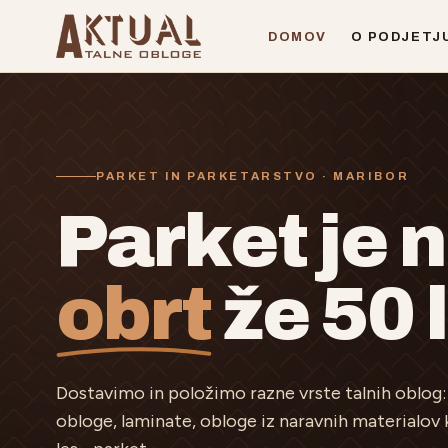
Preskoči na vsebino
DOMOV
O PODJETJ
PARKET IN PARKETARSTVO · MARIBOR
Parket je 
obrt
že 50 l
Dostavimo in položimo razne vrste talnih oblog: v
obloge, laminate, obloge iz naravnih materialov 